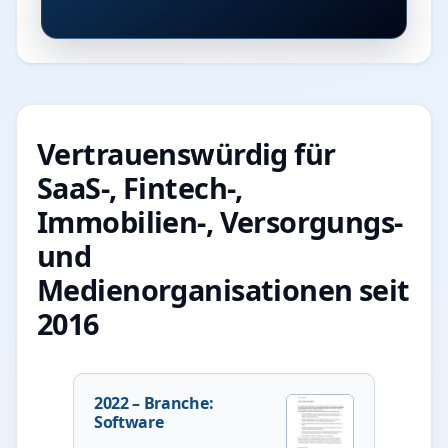
Vertrauenswürdig für
SaaS-, Fintech-,
Immobilien-, Versorgungs-
und
Medienorganisationen seit
2016
2022 – Branche:
2021 –
Software
Immob