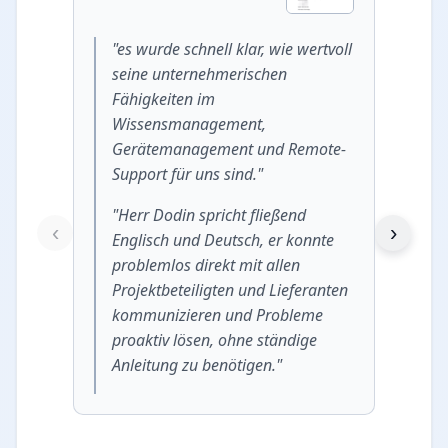
"es wurde schnell klar, wie wertvoll
"Er 
seine unternehmerischen
Micr
Fähigkeiten im
Hard
Wissensmanagement,
leich
Gerätemanagement und Remote-
Benu
Support für uns sind."
Endn
für 
"Herr Dodin spricht fließend
‹
›
Englisch und Deutsch, er konnte
"er w
problemlos direkt mit allen
Phas
Projektbeteiligten und Lieferanten
brac
kommunizieren und Probleme
und E
proaktiv lösen, ohne ständige
Komm
Anleitung zu benötigen."
Lief
komp
Endn